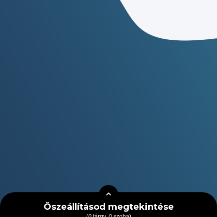
Öszeállításod megtekintése
(
0
tárgy,
0
szoba)