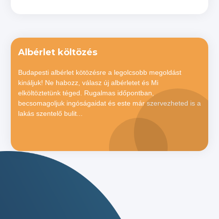
Albérlet költözés
Budapesti albérlet kötözésre a legolcsobb megoldást
kináljuk! Ne habozz, válasz új albérletet és Mi
elköltöztetünk téged. Rugalmas időpontban,
becsomagoljuk ingóságaidat és este már szervezheted is a
lakás szentelő bulit...