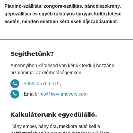
Pianínó-szállítás, zongora-szállítás, páncélszekrény,
gépszállítás és egyéb túlsúlyos tárgyak költöztetése
esetén, minden esetben kérd eseti díjszabásunkat.
Segíthetünk?
Amennyiben kérdésed van kérjük fordulj hozzánk
bizalommal az elérhetőségeinken!
+36/30/576-6519
,
Email:
info@kevinmovers.com
Kalkulátorunk egyedülálló.
Hány ember, hány óra, mekkora autó kell a