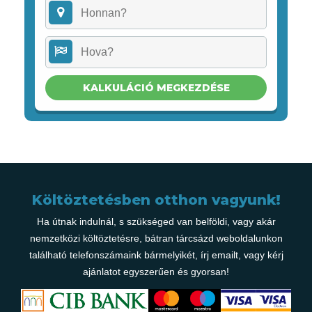
KALKULÁCIÓ MEGKEZDÉSE
Költöztetésben otthon vagyunk!
Ha útnak indulnál, s szükséged van belföldi, vagy akár
nemzetközi költöztetésre, bátran tárcsázd weboldalunkon
található telefonszámaink bármelyikét, írj emailt, vagy kérj
ajánlatot egyszerűen és gyorsan!