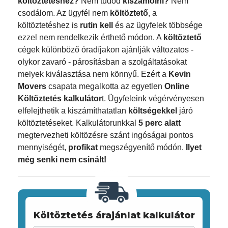
költöztetéshez?
Nem tudod
kiszámolni?
Nem
csodálom. Az ügyfél nem
költöztető
, a
költöztetéshez is
rutin kell
és az ügyfelek többsége
ezzel nem rendelkezik érthető módon. A
költöztető
cégek különböző óradíjakon ajánlják változatos -
olykor zavaró - párosításban a szolgáltatásokat
melyek kiválasztása nem könnyű. Ezért a
Kevin
Movers
csapata megalkotta az egyetlen
Online
Költöztetés kalkulátor
t. Ügyfeleink végérvényesen
elfelejthetik a kiszámíthatatlan
költségekkel
járó
költöztetéseket. Kalkulátorunkkal
5 perc alatt
megtervezheti költözésre szánt ingóságai pontos
mennyiségét,
profikat
megszégyenítő módón.
Ilyet
még senki nem csinált!
Költöztetés árajánlat kalkulátor