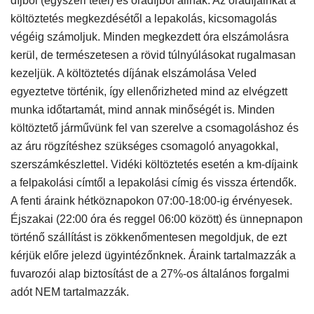
díjból (egyszeri tétel) és óradíjból állnak. Az óradíjainkat a
költöztetés megkezdésétől a lepakolás, kicsomagolás
végéig számoljuk. Minden megkezdett óra elszámolásra
kerül, de természetesen a rövid túlnyúlásokat rugalmasan
kezeljük. A költöztetés díjának elszámolása Veled
egyeztetve történik, így ellenőrizheted mind az elvégzett
munka időtartamát, mind annak minőségét is. Minden
költöztető járművünk fel van szerelve a csomagoláshoz és
az áru rögzítéshez szükséges csomagoló anyagokkal,
szerszámkészlettel. Vidéki költöztetés esetén a km-díjaink
a felpakolási címtől a lepakolási címig és vissza értendők.
A fenti áraink hétköznapokon 07:00-18:00-ig érvényesek.
Éjszakai (22:00 óra és reggel 06:00 között) és ünnepnapon
történő szállítást is zökkenőmentesen megoldjuk, de ezt
kérjük előre jelezd ügyintézőnknek.
Áraink tartalmazzák a
fuvarozói alap biztosítást de a 27%-os általános forgalmi
adót NEM tartalmazzák.