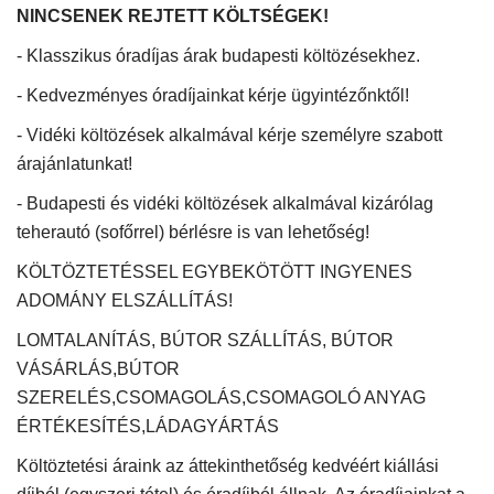
NINCSENEK REJTETT KÖLTSÉGEK!
- Klasszikus óradíjas árak budapesti költözésekhez.
- Kedvezményes óradíjainkat kérje ügyintézőnktől!
- Vidéki költözések alkalmával kérje személyre szabott
árajánlatunkat!
- Budapesti és vidéki költözések alkalmával kizárólag
teherautó (sofőrrel) bérlésre is van lehetőség!
KÖLTÖZTETÉSSEL EGYBEKÖTÖTT INGYENES
ADOMÁNY ELSZÁLLÍTÁS!
LOMTALANÍTÁS, BÚTOR SZÁLLÍTÁS, BÚTOR
VÁSÁRLÁS,BÚTOR
SZERELÉS,CSOMAGOLÁS,CSOMAGOLÓ ANYAG
ÉRTÉKESÍTÉS,LÁDAGYÁRTÁS
Költöztetési áraink az áttekinthetőség kedvéért kiállási