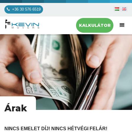
+36 30 576 6519
KALKULÁTOR
Árak
NINCS EMELET DÍJ! NINCS HÉTVÉGI FELÁR!