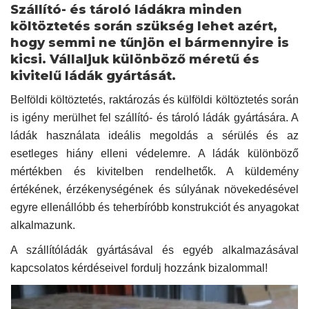
Szállító- és tároló ládákra minden
költöztetés során szükség lehet azért,
hogy semmi ne tűnjön el bármennyire is
kicsi. Vállaljuk különböző méretű és
kivitelű ládák gyártását.
Belföldi költöztetés, raktározás és külföldi költöztetés során
is igény merülhet fel szállító- és tároló ládák gyártására. A
ládák használata ideális megoldás a sérülés és az
esetleges hiány elleni védelemre. A ládák különböző
mértékben és kivitelben rendelhetők. A küldemény
értékének, érzékenységének és súlyának növekedésével
egyre ellenállóbb és teherbíróbb konstrukciót és anyagokat
alkalmazunk.
A szállítóládák gyártásával és egyéb alkalmazásával
kapcsolatos kérdéseivel fordulj hozzánk bizalommal!