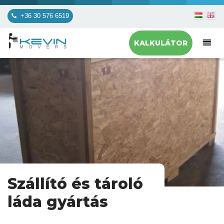
+36 30 576 6519
KALKULÁTOR
Szállító és tároló
láda gyártás