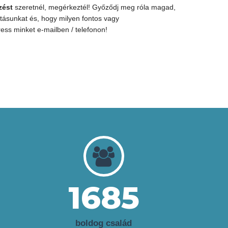
zést
szeretnél, megérkeztél! Győződj meg róla magad,
ásunkat és, hogy milyen fontos vagy
ress minket e-mailben / telefonon!
1685
boldog család