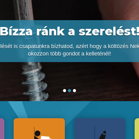
Bízza ránk a szerelést
lését is csapatunkra bízhatod, azért hogy a költözés N
okozzon több gondot a kelleténél!