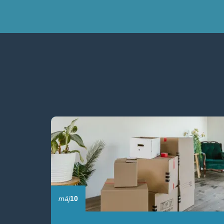
máj
10