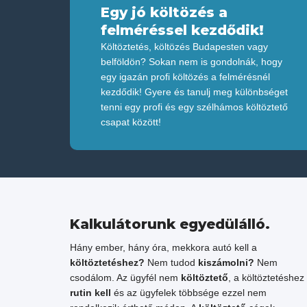
Egy jó költözés a
felméréssel kezdődik!
Költöztetés, költözés Budapesten vagy
belföldön? Sokan nem is gondolnák, hogy
egy igazán profi költözés a felmérésnél
kezdődik! Gyere és tanulj meg különbséget
tenni egy profi és egy szélhámos költöztető
csapat között!
Kalkulátorunk egyedülálló.
Hány ember, hány óra, mekkora autó kell a
költöztetéshez?
Nem tudod
kiszámolni?
Nem
csodálom. Az ügyfél nem
költöztető
, a költöztetéshez 
rutin kell
és az ügyfelek többsége ezzel nem