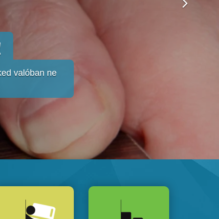
!
eked valóban ne