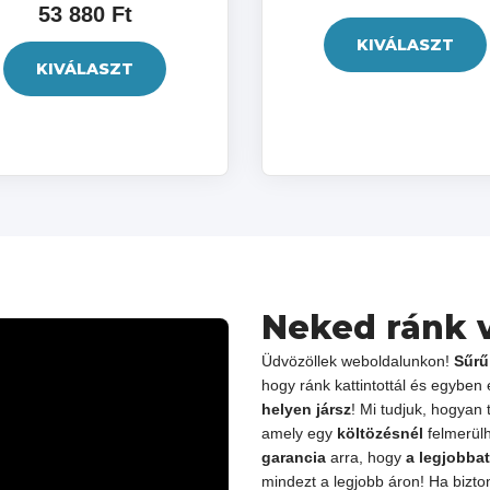
53 880 Ft
KIVÁLASZT
KIVÁLASZT
Neked ránk 
Üdvözöllek weboldalunkon!
Sűrű
hogy ránk kattintottál és egyben
helyen jársz
! Mi tudjuk, hogyan
amely egy
költözésnél
felmerülh
garancia
arra, hogy
a legjobba
mindezt a legjobb áron! Ha bizton