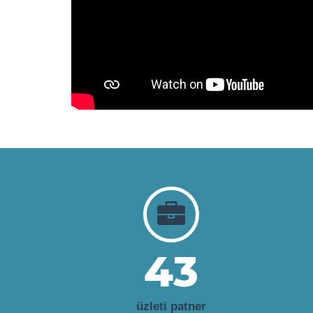
43
üzleti patner