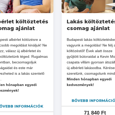
bérlet költöztetés
Lakás költözteté
omag ajánlat
csomag ajánlat
esti albérlet kötözésre a
Budapesti lakás költöztetésb
lcsobb megoldást kináljuk! Ne
vagyunk a megoldás! Ne félj 
z, válasz új albérletet és
költözéstől! Évek alatt össze
lköltöztetünk téged. Rugalmas
gyűjtött bútoraidat a Kevin M
ontban, becsomagoljuk
csapata villám gyorsan átszáll
ságaidat és este már
új albérleti lakásodba. Kérés
ezheted is a lakás szentelő
szerelünk, csomagolunk mind
..
Minden hónapban egyedi
en hónapban egyedi
kedvezmények!
vezmények!
BŐVEBB INFORMÁCI
ŐVEBB INFORMÁCIÓK
71 840 Ft