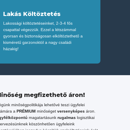
Lakás Költöztetés
Lakossági költöztetéseinket, 2-3-4 fős
csapattal végezzük. Ezzel a létszámmal
gyorsan és biztonságosan elköltöztethető a
kisméretű garzonoktól a nagy családi
házakig!
inőség megfizethető áron!
günk minőségpolitikája lehetővé teszi ügyfelei
zámára a
PRÉMIUM
minőséget
versenyképes
áron.
gyfélközpontú
magatartásunk
rugalmas
logisztikai
ervezésünknek köszönhetően ügyfeleink