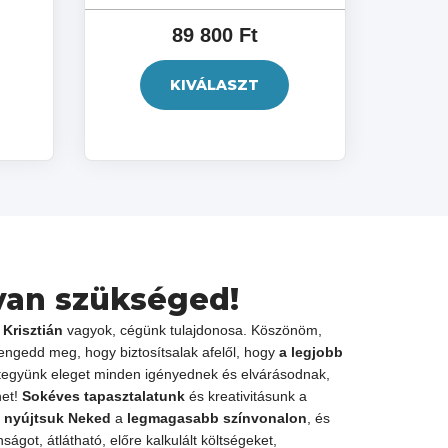
89 800 Ft
KIVÁLASZT
van szükséged!
 Krisztián
vagyok, cégünk tulajdonosa. Köszönöm,
 engedd meg, hogy biztosítsalak afelől, hogy
a legjobb
 tegyünk eleget minden igényednek és elvárásodnak,
et!
Sokéves tapasztalatunk
és kreativitásunk a
t nyújtsuk Neked
a
legmagasabb színvonalon
, és
ságot, átlátható, előre kalkulált költségeket,