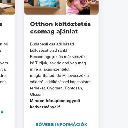
s
Otthon költöztetés
csomag ajánlat
en Mi
Budapesti családi házad
a
költözését bizd ránk!
Becsomagoljuk és már visszük
overs
is! Tudjuk, sok dolgod van még
ítja
mire a lakás szentelőt
edre
megtarthatod, de Mi levesszük a
ent.
váladról a költözéssel kapcsolatos
terheket. Gyorsan, Pontosan,
Olcsón!
Minden hónapban egyedi
kedvezmények!
ÓK
BŐVEBB INFORMÁCIÓK