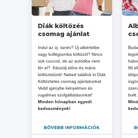
Diák költözés
Al
csomag ajánlat
cs
Indul az új tanév? Új albérletbe
Budap
vagy kollégiumba költözöl? Nincs
lego
sok cuccod, de az autódba nem
haboz
fér el? Készülj előre és máris
Mi e
költöztetünk! Neked találtuk ki Diák
időp
Költöztetés csomag ajánlatunkat.
ingó
Vedd igénybe kényelmes és
szerv
rugalmas szolgáltatásunkat!
bulit.
Minden hónapban egyedi
Mind
kedvezmények!
ked
BŐVEBB INFORMÁCIÓK
B