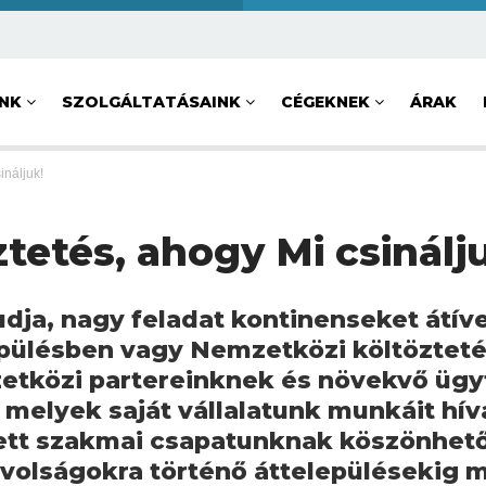
UNK
SZOLGÁLTATÁSAINK
CÉGEKNEK
ÁRAK
ináljuk!
tetés, ahogy Mi csinálj
udja, nagy feladat kontinenseket átív
pülésben vagy Nemzetközi költözteté
etközi partereinknek és növekvő üg
melyek saját vállalatunk munkáit hív
zett szakmai csapatunknak köszönhet
ávolságokra történő áttelepülésekig 