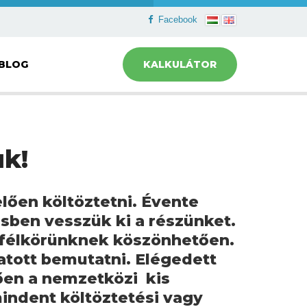
Facebook
BLOG
KALKULÁTOR
uk!
elően költöztetni. Évente
sben vesszük ki a részünket.
yfélkörünknek köszönhetően.
atott bemutatni. Elégedett
ően a nemzetközi kis
mindent költöztetési vagy