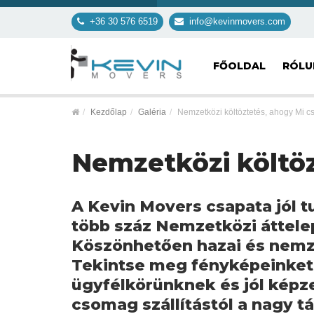
+36 30 576 6519
info@kevinmovers.com
FŐOLDAL
RÓL
Kezdőlap
Galéria
Nemzetközi költöztetés, ahogy Mi cs
Nemzetközi költöz
A Kevin Movers csapata jól t
több száz Nemzetközi áttele
Köszönhetően hazai és nemz
Tekintse meg fényképeinket 
ügyfélkörünknek és jól kép
csomag szállítástól a nagy t