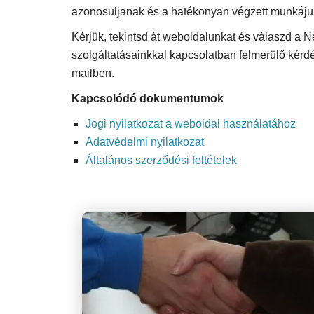
azonosuljanak és a hatékonyan végzett munkáju
Kérjük, tekintsd át weboldalunkat és válaszd a N
szolgáltatásainkkal kapcsolatban felmerülő kérd
mailben.
Kapcsolódó dokumentumok
Jogi nyilatkozat a weboldal használatához
Adatvédelmi nyilatkozat
Általános szerződési feltételek