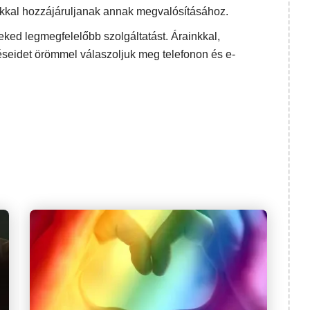
kkal hozzájáruljanak annak megvalósításához.
eked legmegfelelőbb szolgáltatást. Árainkkal,
éseidet örömmel válaszoljuk meg telefonon és e-