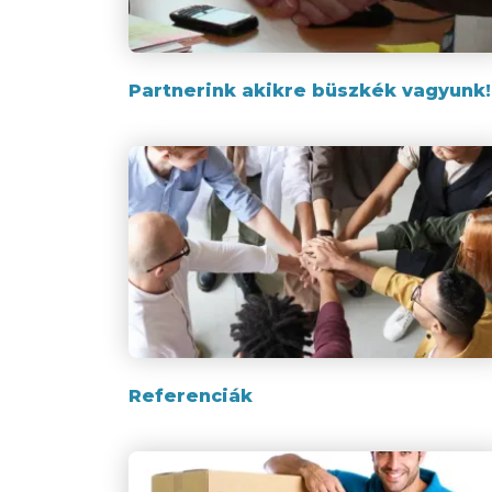
Partnerink akikre büszkék vagyunk!
Referenciák