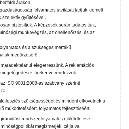
belföldi árakon.
gazdaságosság folyamatos javítását tartjuk kiemelt
 szelektív gyűjtésével.
san biztosítjuk. A képzések során tudatosítjuk,
minőségi munkavégzés, az önellenőrzés, és az
folyamatos és a szükséges mértékű
aluk megőrzéséről.
 maradéktalanul eleget teszünk. A reklamációs
 megelégedésre törekedve rendezzük.
az ISO 9001:2008-as szabvány szerinti
zza.
gfejlesztés szükségességét és mindent elkövetnek a
ő működtetéséért, folyamatos fejlesztéséért.
égirányítási rendszer folyamatos működtetése
a minőségpolitikát megismerjék, céljaival