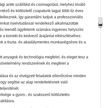
ági antik szállítást és csomagolást, melyhez kiváló
éző és költöztető csapatunk tagjai több tíz éves
delkeznek, így garantálni tudjuk a professzionális
nkat nyelvtudással rendelkező alkalmazottak
és leendő ügyfeleink számára ingyenes helyszíni
 a korrekt és kedvező árajánlat elkészítéséhez.
ünk a tiszta- és akadálymentes munkavégzésre és a
tt anyagok és technológia megfelel, és eleget tesz a
követelmény rendszerének és megfelel a
álása és az elvégzett feladatok ellenőrzése minden
hogy segítse az alap rendeltetésnek való
eljesítését.
ltsége a gyors-, és szakszerű költöztetés
akításra.