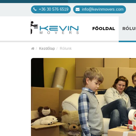
+36 30 576 6519
info@kevinmovers.com
FŐOLDAL
RÓL
Kezdőlap
Rólunk