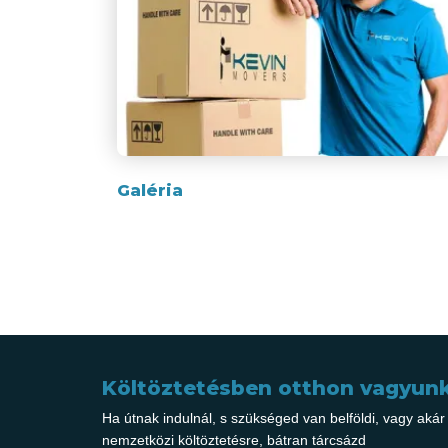
Galéria
Költöztetésben otthon vagyunk
Ha útnak indulnál, s szükséged van belföldi, vagy akár
nemzetközi költöztetésre, bátran tárcsázd