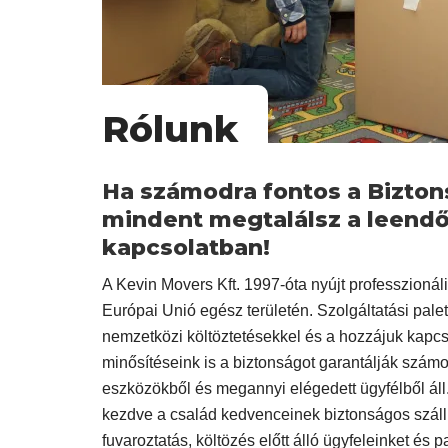
Rólunk
Ha számodra fontos a Biztons
mindent megtalálsz a leendő
kapcsolatban!
A Kevin Movers Kft. 1997-óta nyújt professzionál
Európai Unió egész területén. Szolgáltatási palet
nemzetközi költöztetésekkel és a hozzájuk kapc
minősítéseink is a biztonságot garantálják szám
eszközökből és megannyi elégedett ügyfélből áll.
kezdve a család kedvenceinek biztonságos szállítá
fuvaroztatás, költözés előtt álló ügyfeleinket és