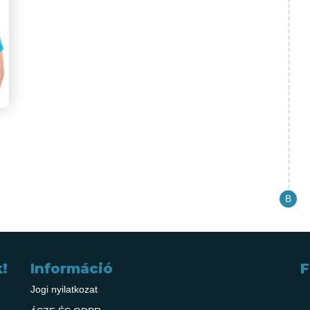
!
Információ
F
Jogi nyilatkozat