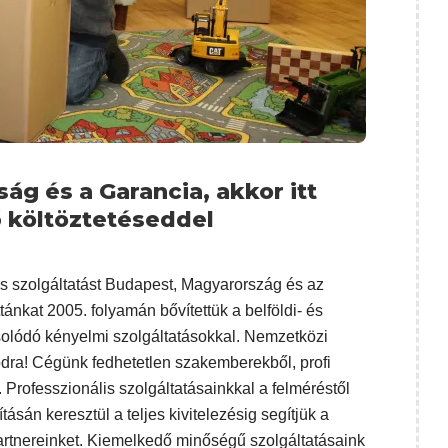
ág és a Garancia, akkor itt
 költöztetéseddel
is szolgáltatást Budapest, Magyarország és az
tánkat 2005. folyamán bővítettük a belföldi- és
solódó kényelmi szolgáltatásokkal. Nemzetközi
odra! Cégünk fedhetetlen szakemberekből, profi
 Professzionális szolgáltatásainkkal a felméréstől
sán keresztül a teljes kivitelezésig segítjük a
 partnereinket. Kiemelkedő minőségű szolgáltatásaink