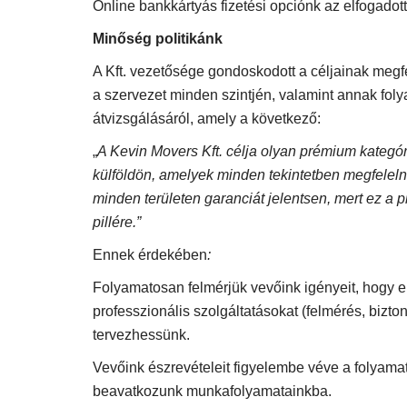
Online bankkártyás fizetési opciónk az elfogadott
Minőség politikánk
A Kft. vezetősége gondoskodott a céljainak megfe
a szervezet minden szintjén, valamint annak foly
átvizsgálásáról, amely a következő:
„
A Kevin Movers Kft. célja olyan prémium kategóri
külföldön, amelyek minden tekintetben megfeleln
minden területen garanciát jelentsen, mert ez a
pillére.”
Ennek érdekében
:
Folyamatosan felmérjük vevőink igényeit, hogy e
professzionális szolgáltatásokat (felmérés, bizton
tervezhessünk.
Vevőink észrevételeit figyelembe véve a folyam
beavatkozunk munkafolyamatainkba.