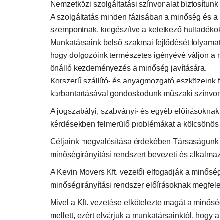
Nemzetközi szolgáltatási színvonalat biztosítunk 
A szolgáltatás minden fázisában a minőség és a 
szempontnak, kiegészítve a keletkező hulladékok
Munkatársaink belső szakmai fejlődését folyamato
hogy dolgozóink természetes igényévé váljon a 
önálló kezdeményezés a minőség javítására.
Korszerű szállító- és anyagmozgató eszközeink 
karbantartásával gondoskodunk műszaki színvon
A jogszabályi, szabványi- és egyéb előírásoknak
kérdésekben felmerülő problémákat a kölcsönös
Céljaink megvalósítása érdekében Társaságunk 
minőségirányítási rendszert bevezeti és alkalma
A Kevin Movers Kft. vezetői elfogadják a minősé
minőségirányítási rendszer előírásoknak megfelel
Mivel a Kft. vezetése elkötelezte magát a minős
mellett, ezért elvárjuk a munkatársainktól, hogy 