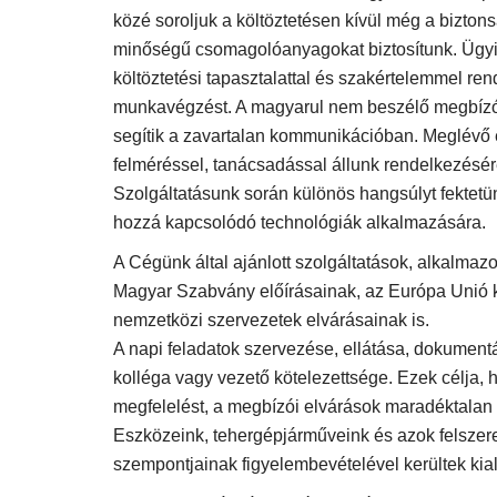
közé soroljuk a költöztetésen kívül még a biztons
minőségű csomagolóanyagokat biztosítunk. Ügyint
költöztetési tapasztalattal és szakértelemmel ren
munkavégzést. A magyarul nem beszélő megbízói
segítik a zavartalan kommunikációban. Meglévő 
felméréssel, tanácsadással állunk rendelkezésére
Szolgáltatásunk során különös hangsúlyt fektet
hozzá kapcsolódó technológiák alkalmazására.
A Cégünk által ajánlott szolgáltatások, alkalmazo
Magyar Szabvány előírásainak, az Európa Unió 
nemzetközi szervezetek elvárásainak is.
A napi feladatok szervezése, ellátása, dokument
kolléga vagy vezető kötelezettsége. Ezek célja, 
megfelelést, a megbízói elvárások maradéktalan t
Eszközeink, tehergépjárműveink és azok felszere
szempontjainak figyelembevételével kerültek kial