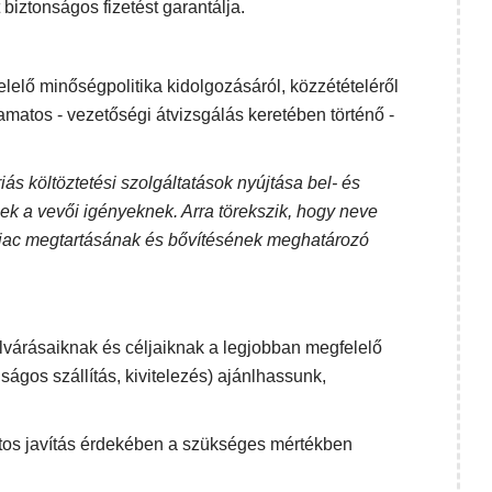
 biztonságos fizetést garantálja.
lelő minőségpolitika kidolgozásáról, közzétételéről
amatos - vezetőségi átvizsgálás keretében történő -
ás költöztetési szolgáltatások nyújtása bel- és
ek a vevői igényeknek. Arra törekszik, hogy neve
 piac megtartásának és bővítésének meghatározó
lvárásaiknak és céljaiknak a legjobban megfelelő
ságos szállítás, kivitelezés) ajánlhassunk,
atos javítás érdekében a szükséges mértékben