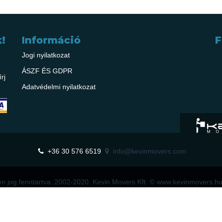
!
Információ
F
Jogi nyilatkozat
ÁSZF ÉS GDPR
rj
Adatvédelmi nyilatkozat
+36 30 576 6519
info@kevinmovers.com
n jog fenntartva. 2002-2020. Kevin Movers Kft. © www.kevinmovers.h