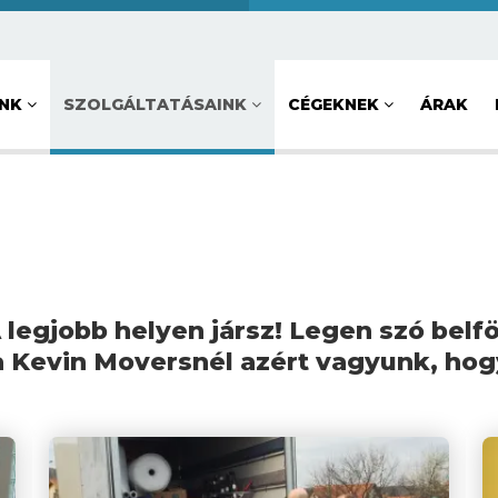
UNK
SZOLGÁLTATÁSAINK
CÉGEKNEK
ÁRAK
legjobb helyen jársz! Legen szó belf
 a Kevin Moversnél azért vagyunk, ho