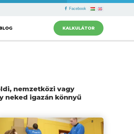
Facebook
BLOG
KALKULÁTOR
öldi, nemzetközi vagy
gy neked igazán könnyű