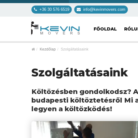
+36 30 576 6519
info@kevinmovers.com
FŐOLDAL
RÓL
Kezdőlap
Szolgáltatásaink
Szolgáltatásaink
Költözésben gondolkodsz? A 
budapesti költöztetésről Mi
legyen a költözködés!