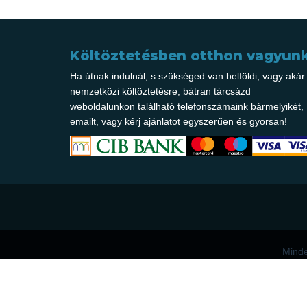
Költöztetésben otthon vagyunk
Ha útnak indulnál, s szükséged van belföldi, vagy akár
nemzetközi költöztetésre, bátran tárcsázd
weboldalunkon található telefonszámaink bármelyikét, í
emailt, vagy kérj ajánlatot egyszerűen és gyorsan!
Minde