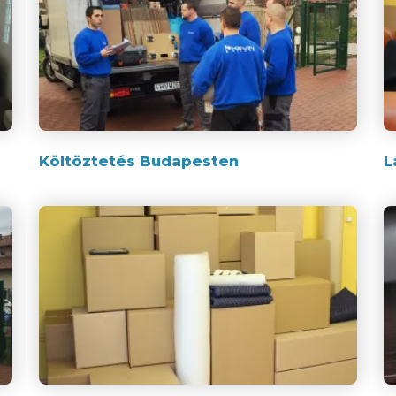
Költöztetés Budapesten
L