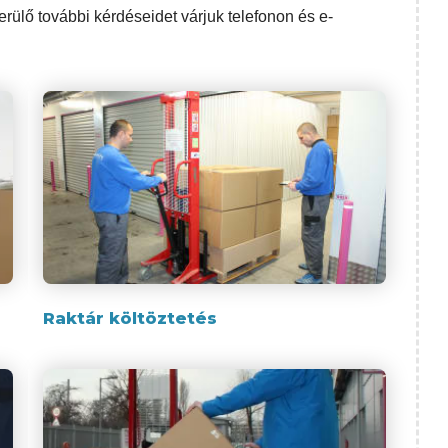
erülő további kérdéseidet várjuk telefonon és e-
Raktár költöztetés