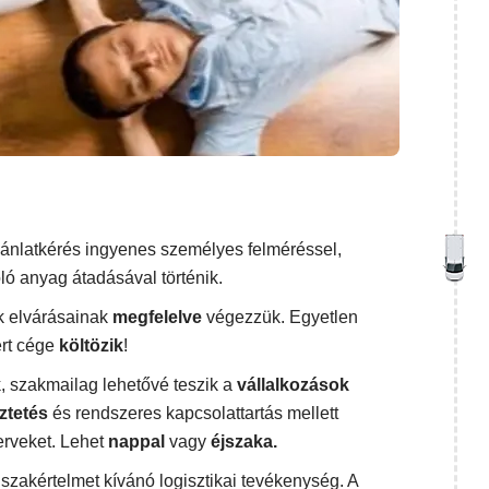
ánlatkérés ingyenes személyes felméréssel,
ó anyag átadásával történik.
k elvárásainak
megfelelve
végezzük. Egyetlen
ert cége
költözik
!
k, szakmailag lehetővé teszik a
vállalkozások
ztetés
és rendszeres kapcsolattartás mellett
terveket. Lehet
nappal
vagy
éjszaka.
 szakértelmet kívánó logisztikai tevékenység. A