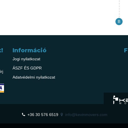
!
Információ
F
Jogi nyilatkozat
ÁSZF ÉS GDPR
rj
Adatvédelmi nyilatkozat
+36 30 576 6519
info@kevinmovers.com