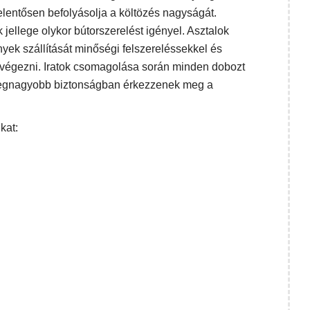
lentősen befolyásolja a költözés nagyságát.
 jellege olykor bútorszerelést igényel. Asztalok
yek szállítását minőségi felszereléssekkel és
lvégezni. Iratok csomagolása során minden dobozt
a legnagyobb biztonságban érkezzenek meg a
kat: