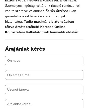
biztonságban
legyen a költözések alkalmával.
Személyes ingóság raktárunk riasztó rendszerrel
van felszerelve valamint
élőerős őrzéssel
van
garantálva a raktározásra szánt tárgyak
bíztonsága.
Tudja maximális biztonságban
féltve őrzött értékeit! Keresse Online
Költöztetési Kalkulátorunk harmadik oldalán.
Árajánlat kérés