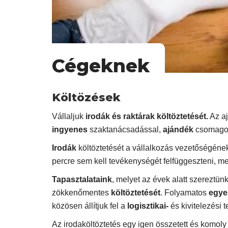
Cégeknek
Költözések
Vállaljuk
irodák és raktárak költöztetését.
Az aj
ingyenes
szaktanácsadással,
ajándék
csomagol
Irodák
költöztetését a vállalkozás vezetőségéne
percre sem kell tevékenységét felfüggeszteni, m
Tapasztalataink
, melyet az évek alatt szereztün
zökkenőmentes
költöztetését
. Folyamatos
egye
közösen állítjuk fel a
logisztikai-
és kivitelezési 
Az irodaköltöztetés egy igen összetett és komoly