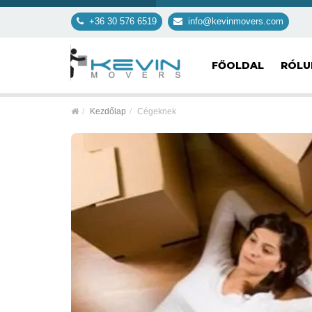
+36 30 576 6519
info@kevinmovers.com
FŐOLDAL
RÓL
Kezdőlap
Cégeknek