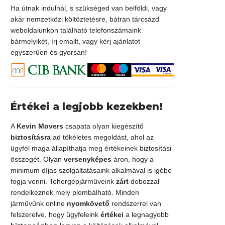
Ha útnak indulnál, s szükséged van belföldi, vagy
akár nemzetközi költöztetésre, bátran tárcsázd
weboldalunkon található telefonszámaink
bármelyikét, írj emailt, vagy kérj ajánlatot
egyszerűen és gyorsan!
Értékei a legjobb kezekben!
A
Kevin Movers
csapata olyan kiegészítő
biztosításra
ad tökéletes megoldást, ahol az
ügyfél maga állapíthatja meg értékeinek biztosítási
összegét. Olyan
versenyképes
áron, hogy a
minimum díjas szolgáltatásaink alkalmával is igébe
fogja venni. Tehergépjárműveink
zárt
dobozzal
rendelkeznek mely plombálható. Minden
járművűnk online
nyomkövető
rendszerrel van
felszerelve, hogy ügyfeleink
értékei
a legnagyobb