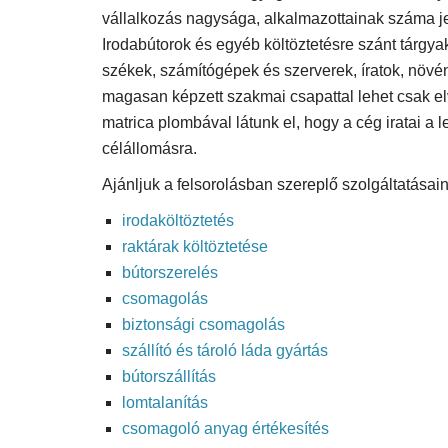
vállalkozás nagysága, alkalmazottainak száma je
Irodabútorok és egyéb költöztetésre szánt tárgyak
székek, számítógépek és szerverek, íratok, növén
magasan képzett szakmai csapattal lehet csak e
matrica plombával látunk el, hogy a cég iratai 
célállomásra.
Ajánljuk a felsorolásban szereplő szolgáltatásain
irodaköltöztetés
raktárak költöztetése
bútorszerelés
csomagolás
biztonsági csomagolás
szállító és tároló láda gyártás
bútorszállítás
lomtalanítás
csomagoló anyag értékesítés