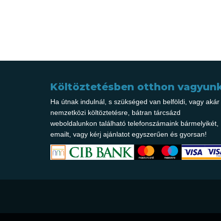
Költöztetésben otthon vagyunk
Ha útnak indulnál, s szükséged van belföldi, vagy akár
nemzetközi költöztetésre, bátran tárcsázd
weboldalunkon található telefonszámaink bármelyikét, í
emailt, vagy kérj ajánlatot egyszerűen és gyorsan!